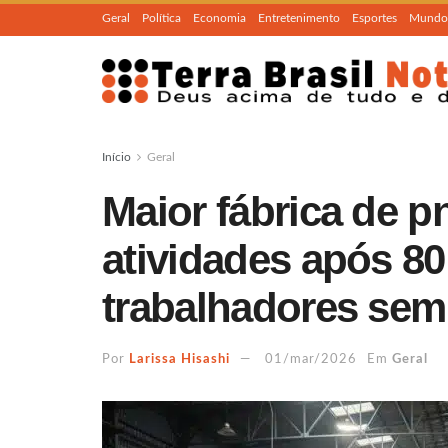
Geral
Política
Economia
Entretenimento
Esportes
Mundo
Início
Geral
Maior fábrica de p
atividades após 80
trabalhadores se
Por
Larissa Hisashi
01/mar/2026
Em
Geral