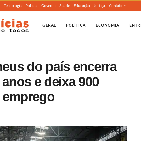
Tecnologia
Policial
Governo
Saúde
Educação
Justiça
Contato
GERAL
POLÍTICA
ECONOMIA
ENTR
neus do país encerra
 anos e deixa 900
m emprego