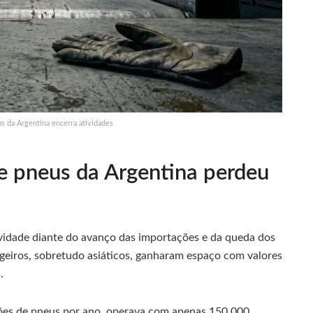
s da Argentina encerra atividades
de pneus da Argentina perdeu
vidade diante do avanço das importações e da queda dos
ngeiros, sobretudo asiáticos, ganharam espaço com valores
.
lhões de pneus por ano, operava com apenas 150.000