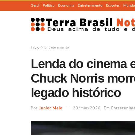
Geral
Política
Economia
Entretenimento
Esportes
Mundo
Início
Entretenimento
Lenda do cinema e 
Chuck Norris morr
legado histórico
Por
Junior Melo
20/mar/2026
Em
Entretenim