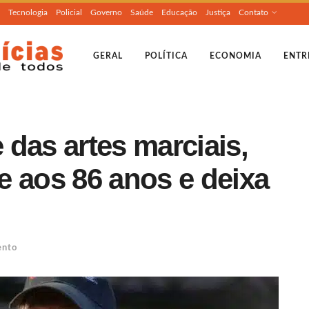
Tecnologia
Policial
Governo
Saúde
Educação
Justiça
Contato
GERAL
POLÍTICA
ECONOMIA
ENTR
das artes marciais,
e aos 86 anos e deixa
ento