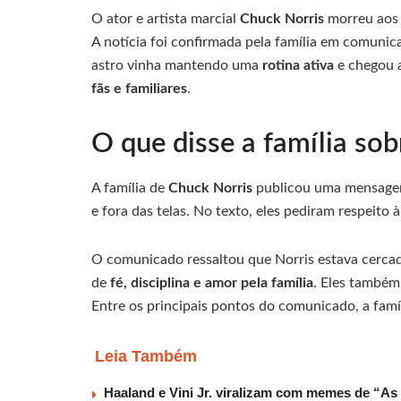
O ator e artista marcial
Chuck Norris
morreu ao
A notícia foi confirmada pela família em comunic
astro vinha mantendo uma
rotina ativa
e chegou a
fãs e familiares
.
O que disse a família so
A família de
Chuck Norris
publicou uma mensagem
e fora das telas. No texto, eles pediram respeito
O comunicado ressaltou que Norris estava cercad
de
fé, disciplina e amor pela família
. Eles também
Entre os principais pontos do comunicado, a famí
Leia Também
Haaland e Vini Jr. viralizam com memes de “As