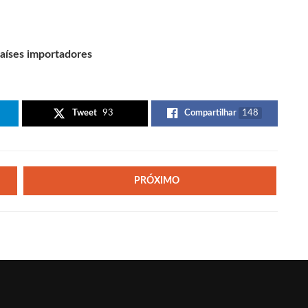
aíses importadores
Tweet
93
Compartilhar
148
PRÓXIMO