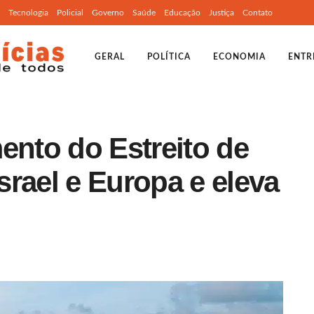
Tecnologia
Policial
Governo
Saúde
Educação
Justiça
Contato
GERAL
POLÍTICA
ECONOMIA
ENTR
ento do Estreito de
rael e Europa e eleva