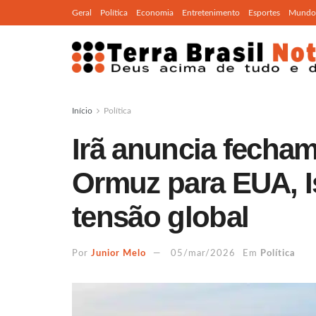
Geral
Política
Economia
Entretenimento
Esportes
Mundo
Início
Política
Irã anuncia fecham
Ormuz para EUA, Is
tensão global
Por
Junior Melo
05/mar/2026
Em
Política