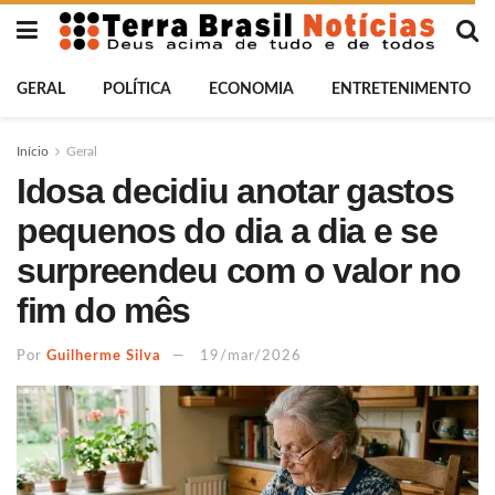
GERAL
POLÍTICA
ECONOMIA
ENTRETENIMENTO
Início
Geral
Idosa decidiu anotar gastos
pequenos do dia a dia e se
surpreendeu com o valor no
fim do mês
Por
Guilherme Silva
19/mar/2026