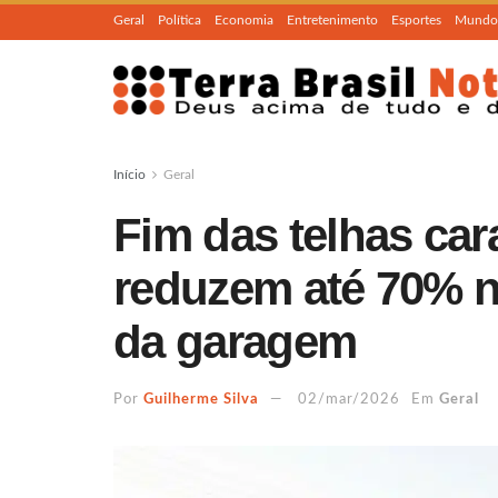
Geral
Política
Economia
Entretenimento
Esportes
Mundo
Início
Geral
Fim das telhas ca
reduzem até 70% n
da garagem
Por
Guilherme Silva
02/mar/2026
Em
Geral