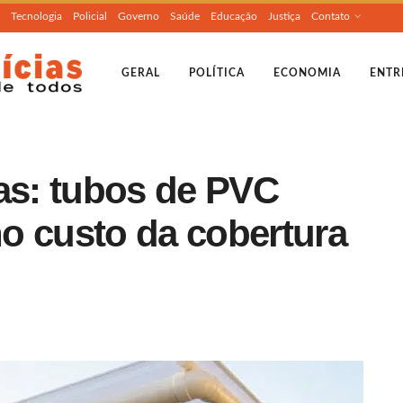
Tecnologia
Policial
Governo
Saúde
Educação
Justiça
Contato
GERAL
POLÍTICA
ECONOMIA
ENTR
ras: tubos de PVC
o custo da cobertura