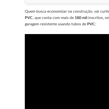
Quem busca economizar na construção, vai curtir
PVC
, que conta com mais de
180 mil
inscritos, o
garagem resistente usando tubos de
PVC
: