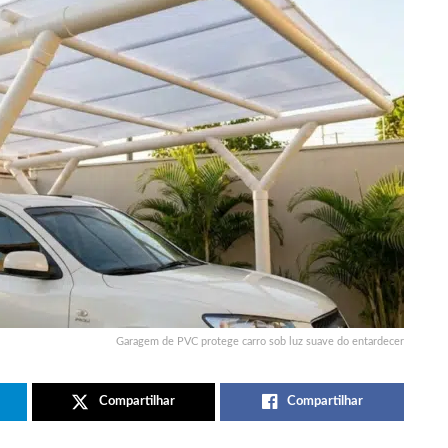
Garagem de PVC protege carro sob luz suave do entardecer
Compartilhar
Compartilhar