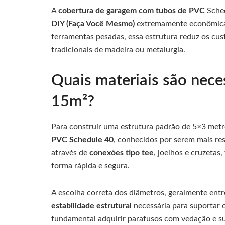
A
cobertura de garagem com tubos de PVC
Sched
DIY (Faça Você Mesmo)
extremamente econômica 
ferramentas pesadas, essa estrutura reduz os c
tradicionais de madeira ou metalurgia.
Quais materiais são nec
15m²?
Para construir uma estrutura padrão de 5×3 metros
PVC Schedule 40
, conhecidos por serem mais re
através de
conexões tipo tee
, joelhos e cruzetas
forma rápida e segura.
A escolha correta dos diâmetros, geralmente entr
estabilidade estrutural
necessária para suportar 
fundamental adquirir parafusos com vedação e su