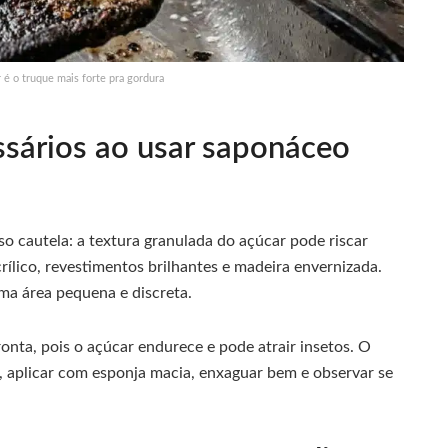
é o truque mais forte pra gordura
ssários ao usar saponáceo
so cautela: a textura granulada do açúcar pode riscar
crílico, revestimentos brilhantes e madeira envernizada.
ma área pequena e discreta.
nta, pois o açúcar endurece e pode atrair insetos. O
, aplicar com esponja macia, enxaguar bem e observar se