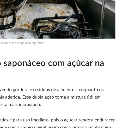
ha solta crosta pesada rapidinho
o saponáceo com açúcar na
vendo gordura e resíduos de alimentos, enquanto os
is aderida. Essa dupla ação torna a mistura útil em
está mais incrustada.
es e para uso imediato, pois o açúcar tende a endurecer
sada como limpeza geral, e sim como reforço pontual em