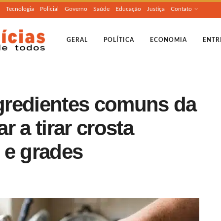
Tecnologia
Policial
Governo
Saúde
Educação
Justiça
Contato
GERAL
POLÍTICA
ECONOMIA
ENTR
gredientes comuns da
 a tirar crosta
 e grades