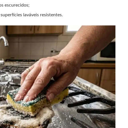
os escurecidos;
perfícies laváveis resistentes.