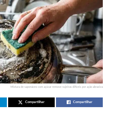
Mistura de saponáceo com açúcar remove sujeiras difíceis por ação abrasiva
Compartilhar
Compartilhar