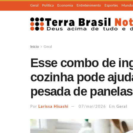
Geral
Política
Economia
Entretenimento
Esportes
Mundo
Início
Geral
Esse combo de in
cozinha pode ajudar
pesada de panelas
Por
Larissa Hisashi
07/mar/2026
Em
Geral