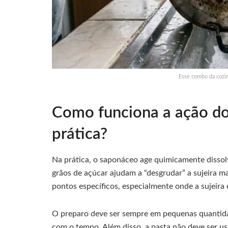
Esse combo da cozin
Como funciona a ação d
prática?
Na prática, o saponáceo age quimicamente dissol
grãos de açúcar ajudam a “desgrudar” a sujeira ma
pontos específicos, especialmente onde a sujeira 
O preparo deve ser sempre em pequenas quantidad
com o tempo. Além disso, a pasta não deve ser u