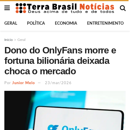
GERAL
POLÍTICA
ECONOMIA
ENTRETENIMENTO
Início
Geral
Dono do OnlyFans morre e
fortuna bilionária deixada
choca o mercado
Por
Junior Melo
23/mar/2026