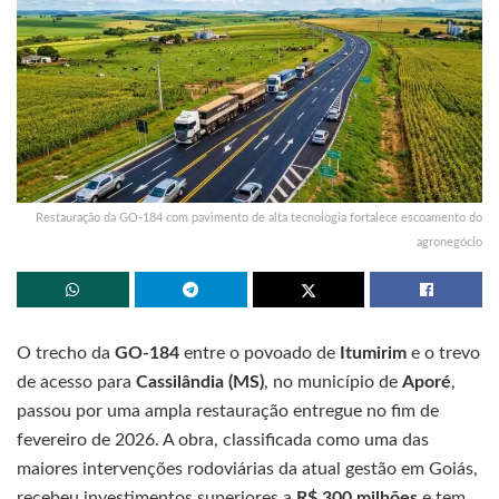
Restauração da GO-184 com pavimento de alta tecnologia fortalece escoamento do
agronegócio
O trecho da
GO-184
entre o povoado de
Itumirim
e o trevo
de acesso para
Cassilândia (MS)
, no município de
Aporé
,
passou por uma ampla restauração entregue no fim de
fevereiro de 2026. A obra, classificada como uma das
maiores intervenções rodoviárias da atual gestão em Goiás,
recebeu investimentos superiores a
R$ 300 milhões
e tem