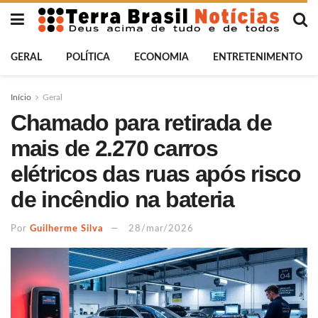
GERAL
POLÍTICA
ECONOMIA
ENTRETENIMENTO
Início
Geral
Chamado para retirada de
mais de 2.270 carros
elétricos das ruas após risco
de incêndio na bateria
Por
Guilherme Silva
28/mar/2026