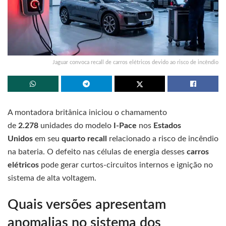
Jaguar convoca recall de carros elétricos devido ao risco de incêndio
A montadora britânica iniciou o chamamento
de
2.278
unidades do modelo
I-Pace
nos
Estados
Unidos
em seu
quarto recall
relacionado a risco de incêndio
na bateria. O defeito nas células de energia desses
carros
elétricos
pode gerar curtos-circuitos internos e ignição no
sistema de alta voltagem.
Quais versões apresentam
anomalias no sistema dos