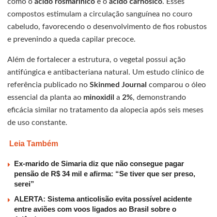
como o
ácido rosmarínico
e o
ácido carnósico
. Esses
compostos estimulam a circulação sanguínea no couro
cabeludo, favorecendo o desenvolvimento de fios robustos
e prevenindo a queda capilar precoce.
Além de fortalecer a estrutura, o vegetal possui ação
antifúngica e antibacteriana natural. Um estudo clínico de
referência publicado no
Skinmed Journal
comparou o óleo
essencial da planta ao
minoxidil
a
2%
, demonstrando
eficácia similar no tratamento da alopecia após seis meses
de uso constante.
Leia Também
Ex-marido de Simaria diz que não consegue pagar
pensão de R$ 34 mil e afirma: “Se tiver que ser preso,
serei”
ALERTA: Sistema anticolisão evita possível acidente
entre aviões com voos ligados ao Brasil sobre o