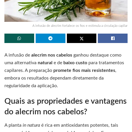
A infusão de alecrim fortalece os fios e estimula a circulação capilar
A infusão de
alecrim nos cabelos
ganhou destaque como
uma alternativa
natural
e de
baixo custo
para tratamentos
capilares. A preparação
promete fios mais resistentes
,
embora os resultados dependam diretamente da
regularidade da aplicação.
Quais as propriedades e vantagens
do alecrim nos cabelos?
A planta
in natura
é rica em antioxidantes potentes, tais