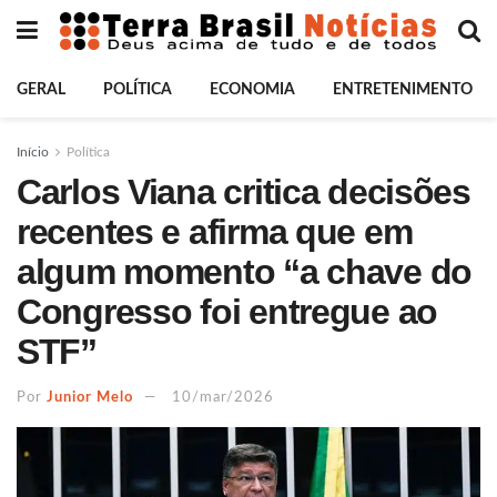
GERAL
POLÍTICA
ECONOMIA
ENTRETENIMENTO
Início
Política
Carlos Viana critica decisões
recentes e afirma que em
algum momento “a chave do
Congresso foi entregue ao
STF”
Por
Junior Melo
10/mar/2026