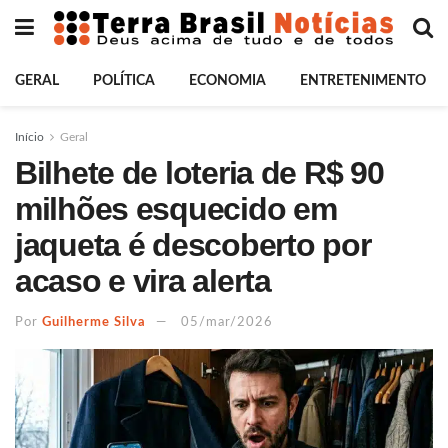
GERAL
POLÍTICA
ECONOMIA
ENTRETENIMENTO
Início
Geral
Bilhete de loteria de R$ 90
milhões esquecido em
jaqueta é descoberto por
acaso e vira alerta
Por
Guilherme Silva
05/mar/2026