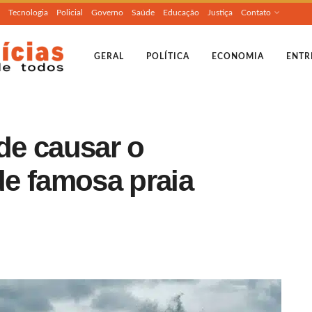
Tecnologia
Policial
Governo
Saúde
Educação
Justiça
Contato
GERAL
POLÍTICA
ECONOMIA
ENTR
de causar o
e famosa praia