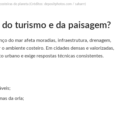
osteiras do planeta (Créditos: depositphotos.com / saharrr)
 do turismo e da paisagem?
anço do mar afeta moradias, infraestrutura, drenagem,
r o ambiente costeiro. Em cidades densas e valorizadas,
o urbano e exige respostas técnicas consistentes.
veis;
mas da orla;