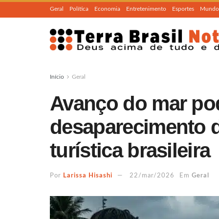
Geral
Política
Economia
Entretenimento
Esportes
Mundo
Início
Geral
Avanço do mar po
desaparecimento d
turística brasileira
Por
Larissa Hisashi
22/mar/2026
Em
Geral