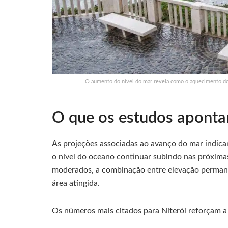
O aumento do nível do mar revela como o aquecimento do 
O que os estudos aponta
As projeções associadas ao avanço do mar indicam
o nível do oceano continuar subindo nas próxim
moderados, a combinação entre elevação permane
área atingida.
Os números mais citados para Niterói reforçam a