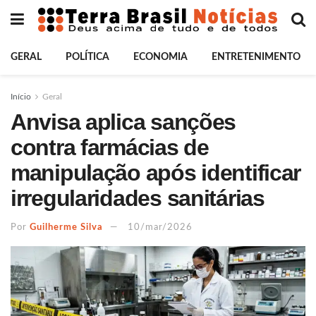
GERAL
POLÍTICA
ECONOMIA
ENTRETENIMENTO
Início
Geral
Anvisa aplica sanções
contra farmácias de
manipulação após identificar
irregularidades sanitárias
Por
Guilherme Silva
10/mar/2026