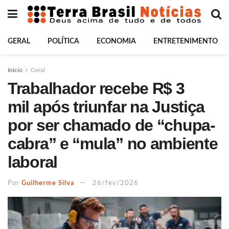
GERAL
POLÍTICA
ECONOMIA
ENTRETENIMENTO
Início
Geral
Trabalhador recebe R$ 3
mil após triunfar na Justiça
por ser chamado de “chupa-
cabra” e “mula” no ambiente
laboral
Por
Guilherme Silva
26/fev/2026