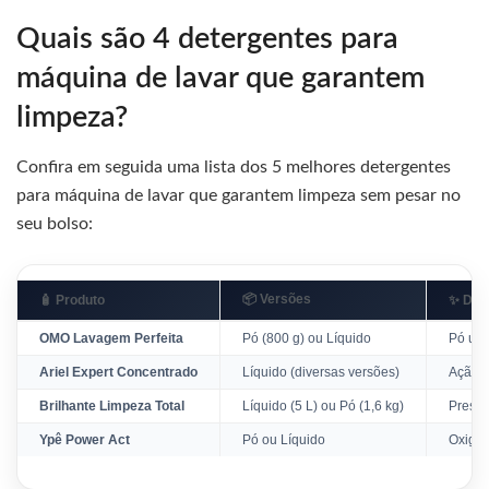
Quais são 4 detergentes para
máquina de lavar que garantem
limpeza?
Confira em seguida uma lista dos 5 melhores detergentes
para máquina de lavar que garantem limpeza sem pesar no
seu bolso:
📦 Versões
🧴 Produto
✨ Des
OMO Lavagem Perfeita
Pó (800 g) ou Líquido
Pó ultr
Ariel Expert Concentrado
Líquido (diversas versões)
Ação p
Brilhante Limpeza Total
Líquido (5 L) ou Pó (1,6 kg)
Preser
Ypê Power Act
Pó ou Líquido
Oxigên