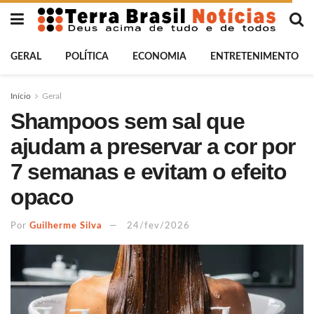
GERAL
POLÍTICA
ECONOMIA
ENTRETENIMENTO
Início
Geral
Shampoos sem sal que
ajudam a preservar a cor por
7 semanas e evitam o efeito
opaco
Por
Guilherme Silva
24/fev/2026