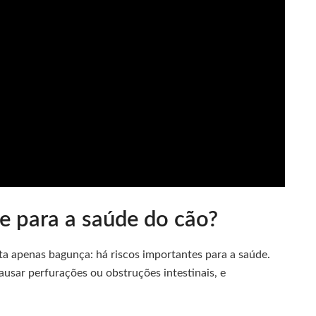
ce para a saúde do cão?
a apenas bagunça: há riscos importantes para a saúde.
usar perfurações ou obstruções intestinais, e