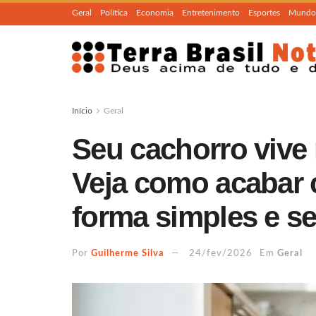
Geral
Política
Economia
Entretenimento
Esportes
Mundo
Início
Geral
Seu cachorro vive
Veja como acabar 
forma simples e s
Por
Guilherme Silva
24/fev/2026
Em
Geral