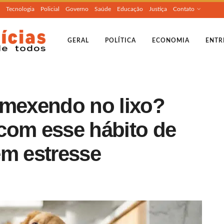
Tecnologia
Policial
Governo
Saúde
Educação
Justiça
Contato
GERAL
POLÍTICA
ECONOMIA
ENTR
 mexendo no lixo?
com esse hábito de
em estresse