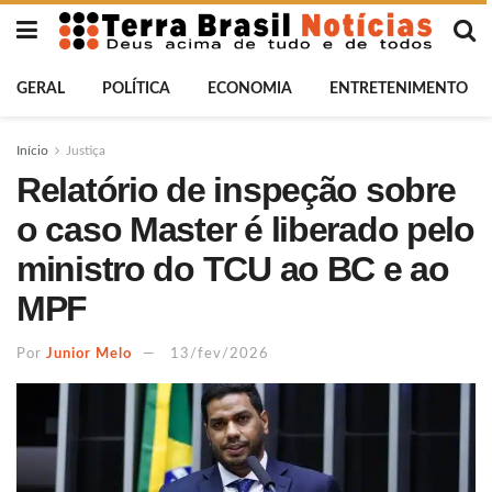
GERAL
POLÍTICA
ECONOMIA
ENTRETENIMENTO
Início
Justiça
Relatório de inspeção sobre
o caso Master é liberado pelo
ministro do TCU ao BC e ao
MPF
Por
Junior Melo
13/fev/2026