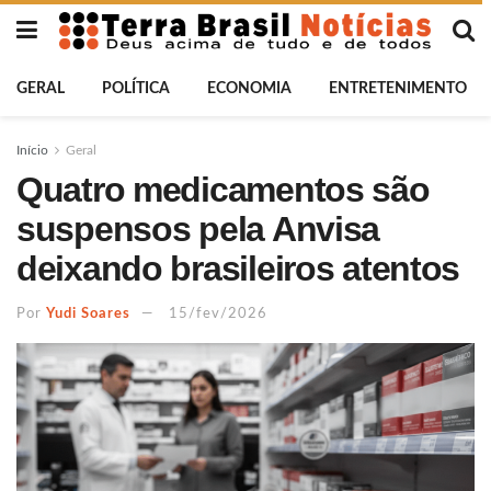
GERAL
POLÍTICA
ECONOMIA
ENTRETENIMENTO
Início
Geral
Quatro medicamentos são
suspensos pela Anvisa
deixando brasileiros atentos
Por
Yudi Soares
15/fev/2026