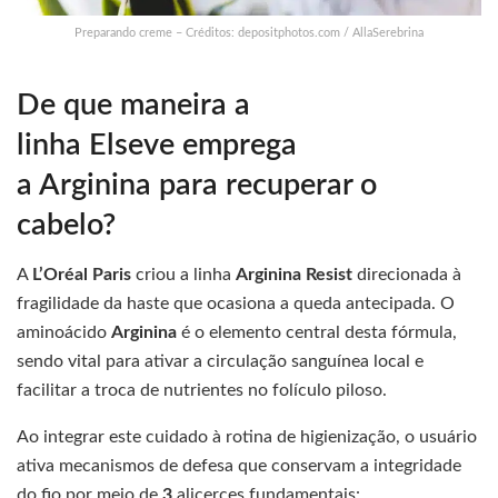
Preparando creme – Créditos: depositphotos.com / AllaSerebrina
De que maneira a
linha Elseve emprega
a Arginina para recuperar o
cabelo?
A
L’Oréal Paris
criou a linha
Arginina Resist
direcionada à
fragilidade da haste que ocasiona a queda antecipada. O
aminoácido
Arginina
é o elemento central desta fórmula,
sendo vital para ativar a circulação sanguínea local e
facilitar a troca de nutrientes no folículo piloso.
Ao integrar este cuidado à rotina de higienização, o usuário
ativa mecanismos de defesa que conservam a integridade
do fio por meio de
3
alicerces fundamentais: