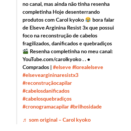
no canal, mas ainda não tinha resenha
completinha Hoje desenterrando
produtos com Carol kyoko
bora falar
de Elseve Arginina Resist 3x que possui
foco na reconstrução de cabelos
fragilizados, danificados e quebradiços
Resenha completinha no meu canal:
YouTube.com/carolkyoko . . •
Comprados |
#elseve
#lorealelseve
#elseveargininaresistx3
#reconstruçãocapilar
#cabelosdanificados
#cabelosquebradiços
#cronogramacapilar
#brilhosidade
♬ som original – Carol kyoko