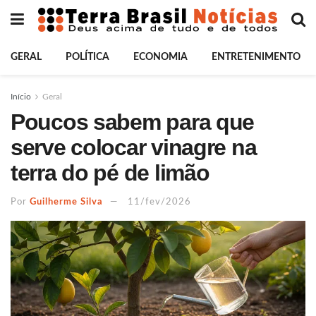
GERAL
POLÍTICA
ECONOMIA
ENTRETENIMENTO
Início
Geral
Poucos sabem para que
serve colocar vinagre na
terra do pé de limão
Por
Guilherme Silva
11/fev/2026