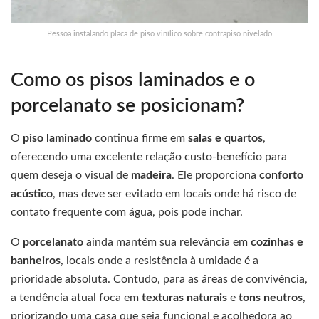
Pessoa instalando placa de piso vinílico sobre contrapiso nivelado
Como os pisos laminados e o
porcelanato se posicionam?
O
piso laminado
continua firme em
salas e quartos
,
oferecendo uma excelente relação custo-benefício para
quem deseja o visual de
madeira
. Ele proporciona
conforto
acústico
, mas deve ser evitado em locais onde há risco de
contato frequente com água, pois pode inchar.
O
porcelanato
ainda mantém sua relevância em
cozinhas e
banheiros
, locais onde a resistência à umidade é a
prioridade absoluta. Contudo, para as áreas de convivência,
a tendência atual foca em
texturas naturais
e
tons neutros
,
priorizando uma casa que seja funcional e acolhedora ao