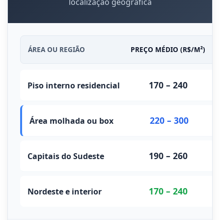
localização geográfica
ÁREA OU REGIÃO
PREÇO MÉDIO (R$/M²)
O
170 – 240
Piso interno residencial
E
220 – 300
Área molhada ou box
N
190 – 260
Capitais do Sudeste
V
170 – 240
Nordeste e interior
M