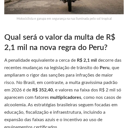
Motociclista e garupa em segurança na rua iluminada pelo sol tropical
Qual será o valor da multa de R$
2,1 mil na nova regra do Peru?
A penalidade equivalente a cerca de
R$ 2,1 mil
decorre das
recentes mudanças na legislação de trânsito do
Peru
, que
ampliaram o rigor das sanções para infrações de maior
risco. No Brasil, em contraste, a multa gravíssima padrão
em 2026 é de
R$ 352,40
, e valores na faixa dos R$ 2 mil só
aparecem com fatores
multip
l
icadores
, como nos casos de
alcoolemia. As estratégias brasileiras seguem focadas em
educação, fiscalização e infraestrutura, incluindo a
expansão das faixas azuis e o incentivo ao uso de
equipamentos certificados.