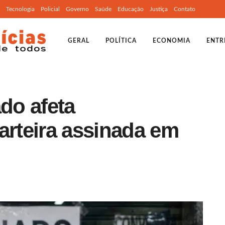
Tecnologia
Policial
Governo
Saúde
Educação
Justiça
Contato
GERAL
POLÍTICA
ECONOMIA
ENTR
ado afeta
arteira assinada em