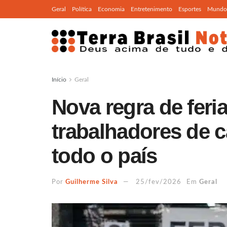
Geral
Política
Economia
Entretenimento
Esportes
Mundo
Início
Geral
Nova regra de feri
trabalhadores de c
todo o país
Por
Guilherme Silva
25/fev/2026
Em
Geral