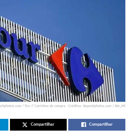
sitphotos.com / llcv // Carrinhos de compra - Créditos: depositphotos.com / Ale_Mi
Compartilhar
Compartilhar