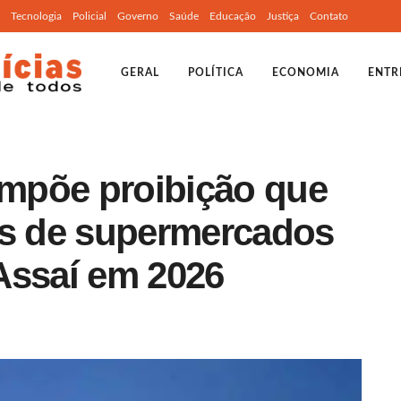
Tecnologia
Policial
Governo
Saúde
Educação
Justiça
Contato
GERAL
POLÍTICA
ECONOMIA
ENTR
impõe proibição que
es de supermercados
Assaí em 2026