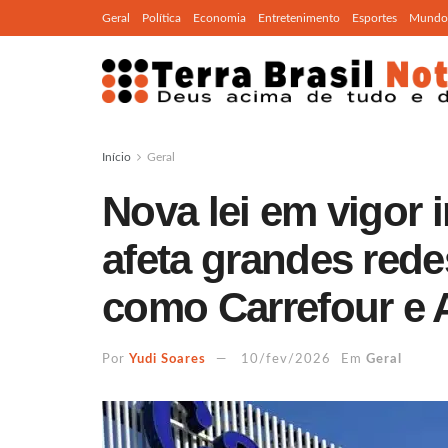
Geral
Política
Economia
Entretenimento
Esportes
Mundo
Início
Geral
Nova lei em vigor 
afeta grandes red
como Carrefour e 
Por
Yudi Soares
10/fev/2026
Em
Geral