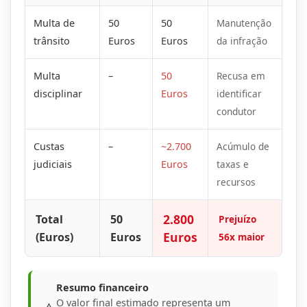
Multa de
50
50
Manutenção
trânsito
Euros
Euros
da infração
Multa
–
50
Recusa em
disciplinar
Euros
identificar
condutor
Custas
–
~2.700
Acúmulo de
judiciais
Euros
taxas e
recursos
2.800
Total
50
Prejuízo
Euros
(Euros)
Euros
56x maior
Resumo financeiro
O valor final estimado representa um