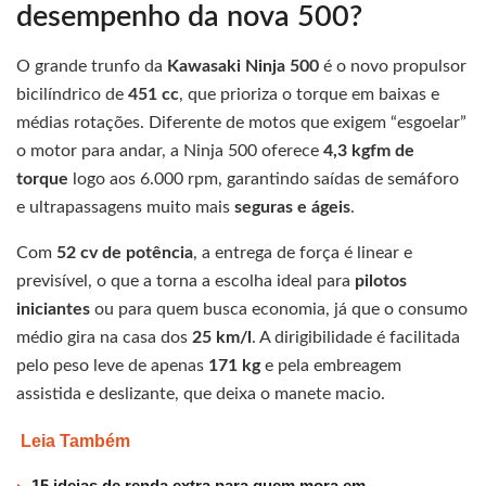
desempenho da nova 500?
O grande trunfo da
Kawasaki Ninja 500
é o novo propulsor
bicilíndrico de
451 cc
, que prioriza o torque em baixas e
médias rotações. Diferente de motos que exigem “esgoelar”
o motor para andar, a Ninja 500 oferece
4,3 kgfm de
torque
logo aos 6.000 rpm, garantindo saídas de semáforo
e ultrapassagens muito mais
seguras e ágeis
.
Com
52 cv de potência
, a entrega de força é linear e
previsível, o que a torna a escolha ideal para
pilotos
iniciantes
ou para quem busca economia, já que o consumo
médio gira na casa dos
25 km/l
. A dirigibilidade é facilitada
pelo peso leve de apenas
171 kg
e pela embreagem
assistida e deslizante, que deixa o manete macio.
Leia Também
15 ideias de renda extra para quem mora em