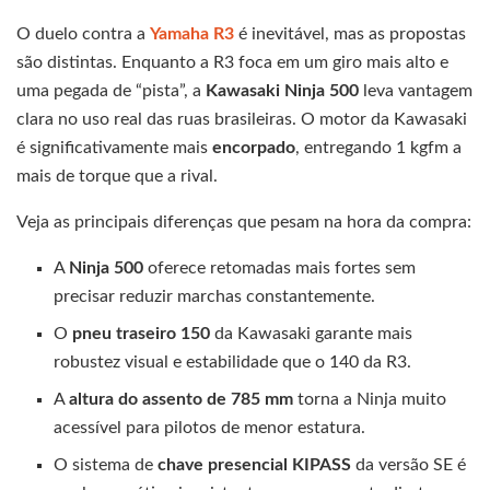
O duelo contra a
Yamaha R3
é inevitável, mas as propostas
são distintas. Enquanto a R3 foca em um giro mais alto e
uma pegada de “pista”, a
Kawasaki Ninja 500
leva vantagem
clara no uso real das ruas brasileiras. O motor da Kawasaki
é significativamente mais
encorpado
, entregando 1 kgfm a
mais de torque que a rival.
Veja as principais diferenças que pesam na hora da compra:
A
Ninja 500
oferece retomadas mais fortes sem
precisar reduzir marchas constantemente.
O
pneu traseiro 150
da Kawasaki garante mais
robustez visual e estabilidade que o 140 da R3.
A
altura do assento de 785 mm
torna a Ninja muito
acessível para pilotos de menor estatura.
O sistema de
chave presencial KIPASS
da versão SE é