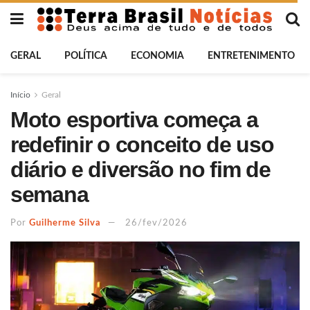
GERAL
POLÍTICA
ECONOMIA
ENTRETENIMENTO
Início
Geral
Moto esportiva começa a
redefinir o conceito de uso
diário e diversão no fim de
semana
Por
Guilherme Silva
26/fev/2026