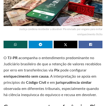
Justiça condena recebedor a devolver Pix enviado por engano para evitar
enriquecimento ilícito
O
TJ-PR
acompanha o entendimento predominante no
Judiciário brasileiro de que a retenção de valores recebidos
por erro em transferências via
Pix
pode configurar
enriquecimento sem causa
. A interpretação se apoia em
princípios do
Código Civil
e em
jurisprudência similar
observada em diferentes tribunais, especialmente quando
há ciência inequívoca do equívoco e recusa em devolver.