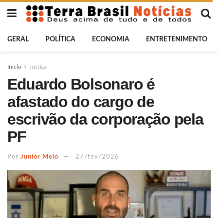
GERAL
POLÍTICA
ECONOMIA
ENTRETENIMENTO
Início
Justiça
Eduardo Bolsonaro é
afastado do cargo de
escrivão da corporação pela
PF
Por
Junior Melo
27/fev/2026