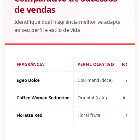
de vendas
Identifique qual fragrância melhor se adapta
ao seu perfil e estilo de vida
FRAGRÂNCIA
PERFIL OLFATIVO
FIXAÇÃO
Egeo Dolce
Gourmand (doce)
Alta (b
Coffee Woman Seduction
Oriental (café)
Alta (am
Floratta Red
Floral frutal
Modera