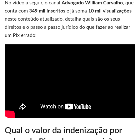
No vídeo a seguir, o canal
Advogado William Carvalho
, que
conta com
349 mil inscritos
e já soma
10 mil visualizações
neste conteúdo atualizado, detalha quais são os seus
direitos e o passo a passo jurídico do que fazer ao realizar
um Pix errado:
Qual o valor da indenização por