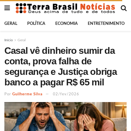
GERAL
POLÍTICA
ECONOMIA
ENTRETENIMENTO
Início
Geral
Casal vê dinheiro sumir da
conta, prova falha de
segurança e Justiça obriga
banco a pagar R$ 65 mil
Por
Guilherme Silva
02/fev/2026