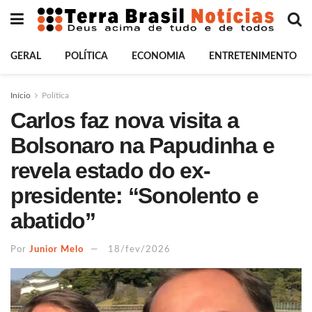
GERAL
POLÍTICA
ECONOMIA
ENTRETENIMENTO
Início
Política
Carlos faz nova visita a
Bolsonaro na Papudinha e
revela estado do ex-
presidente: “Sonolento e
abatido”
Por
Junior Melo
18/fev/2026