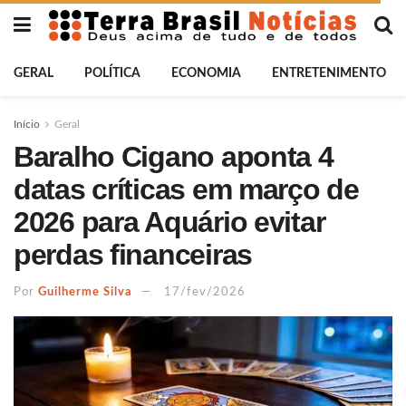
GERAL
POLÍTICA
ECONOMIA
ENTRETENIMENTO
Início
Geral
Baralho Cigano aponta 4
datas críticas em março de
2026 para Aquário evitar
perdas financeiras
Por
Guilherme Silva
17/fev/2026