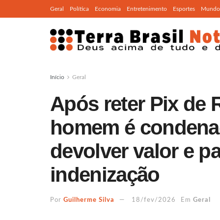
Geral
Política
Economia
Entretenimento
Esportes
Mundo
Início
Geral
Após reter Pix de R
homem é condenad
devolver valor e p
indenização
Por
Guilherme Silva
18/fev/2026
Em
Geral