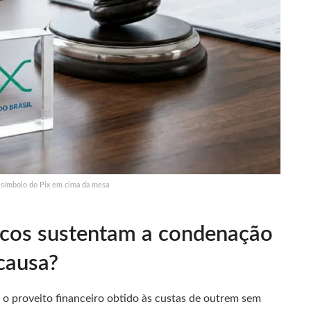
e símbolo do Pix em cima da mesa
icos sustentam a condenação
causa?
e o proveito financeiro obtido às custas de outrem sem