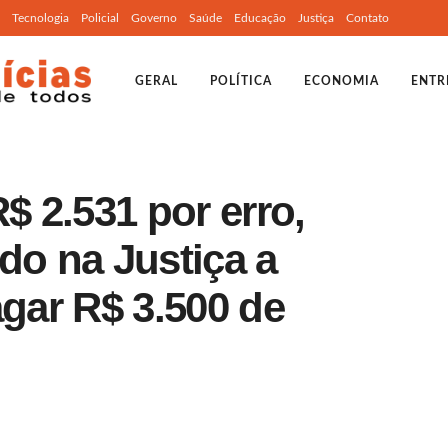
Tecnologia
Policial
Governo
Saúde
Educação
Justiça
Contato
GERAL
POLÍTICA
ECONOMIA
ENTR
$ 2.531 por erro,
o na Justiça a
agar R$ 3.500 de