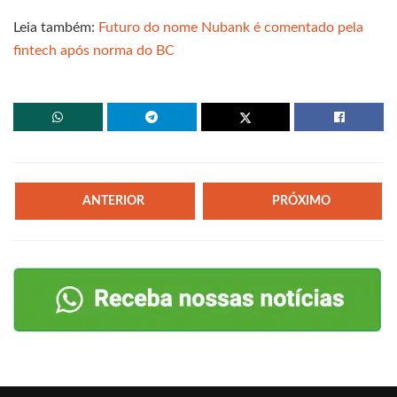
Leia também:
Futuro do nome Nubank é comentado pela
fintech após norma do BC
ANTERIOR
PRÓXIMO