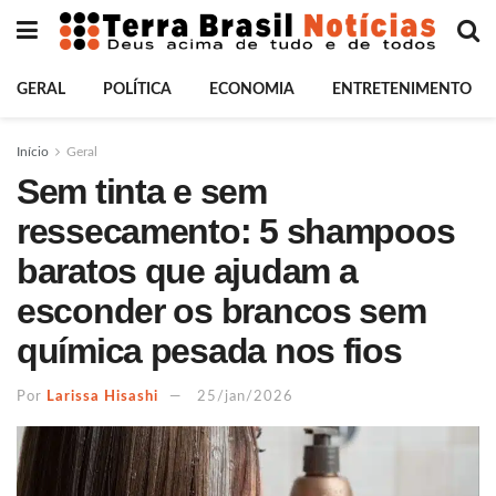
GERAL
POLÍTICA
ECONOMIA
ENTRETENIMENTO
Início
Geral
Sem tinta e sem
ressecamento: 5 shampoos
baratos que ajudam a
esconder os brancos sem
química pesada nos fios
Por
Larissa Hisashi
25/jan/2026