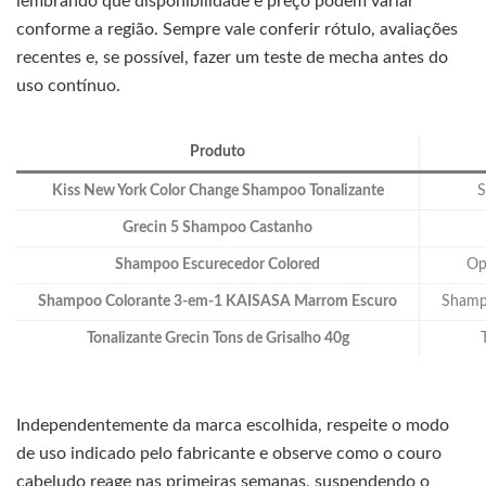
lembrando que disponibilidade e preço podem variar
conforme a região. Sempre vale conferir rótulo, avaliações
recentes e, se possível, fazer um teste de mecha antes do
uso contínuo.
Produto
Kiss New York Color Change Shampoo Tonalizante
S
Grecin 5 Shampoo Castanho
Shampoo Escurecedor Colored
Op
Shampoo Colorante 3‑em‑1 KAISASA Marrom Escuro
Shampo
Tonalizante Grecin Tons de Grisalho 40g
Independentemente da marca escolhida, respeite o modo
de uso indicado pelo fabricante e observe como o couro
cabeludo reage nas primeiras semanas, suspendendo o