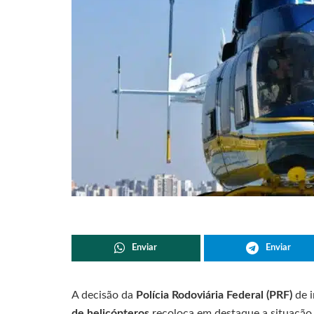
Enviar
Enviar
A decisão da
Polícia Rodoviária Federal (PRF)
de i
de helicópteros
recoloca em destaque a situação