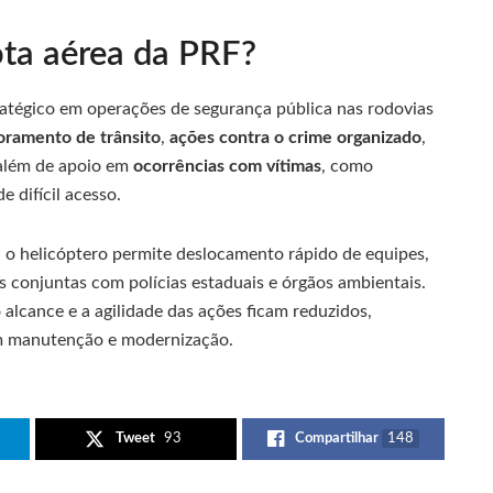
ota aérea da PRF?
ratégico em operações de segurança pública nas rodovias
oramento de trânsito
,
ações contra o crime organizado
,
 além de apoio em
ocorrências com vítimas
, como
e difícil acesso.
, o helicóptero permite deslocamento rápido de equipes,
 conjuntas com polícias estaduais e órgãos ambientais.
 alcance e a agilidade das ações ficam reduzidos,
em manutenção e modernização.
Tweet
93
Compartilhar
148