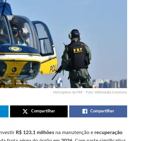
Helicóptero da PRF - Foto: Wikimedia Commons
Compartilhar
Compartilhar
nvestir
R$ 123,1 milhões
na manutenção e
recuperação
 da frota aérea do órgão em
2026
. Com parte significativa