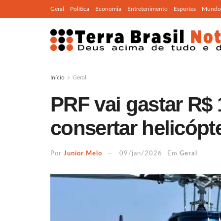
Geral
Política
Economia
Entretenimento
Esportes
Mundo
Início
Geral
PRF vai gastar R$ 
consertar helicópt
Por
Junior Melo
09/jan/2026
Em
Geral