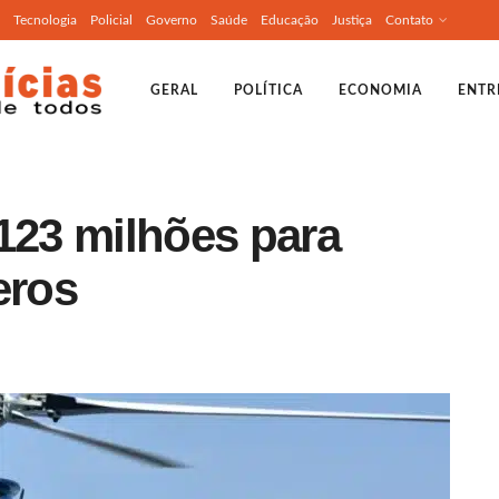
Tecnologia
Policial
Governo
Saúde
Educação
Justiça
Contato
GERAL
POLÍTICA
ECONOMIA
ENTR
123 milhões para
eros