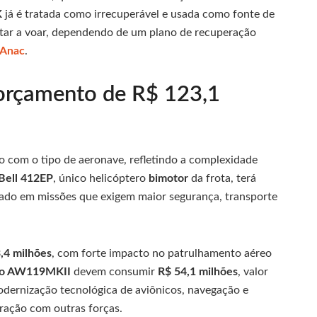
K
já é tratada como irrecuperável e usada como fonte de
tar a voar, dependendo de um plano de recuperação
Anac
.
 orçamento de R$ 123,1
do com o tipo de aeronave, refletindo a complexidade
Bell 412EP
, único helicóptero
bimotor
da frota, terá
sado em missões que exigem maior segurança, transporte
,4 milhões
, com forte impacto no patrulhamento aéreo
do AW119MKII
devem consumir
R$ 54,1 milhões
, valor
odernização tecnológica de aviônicos, navegação e
ração com outras forças.