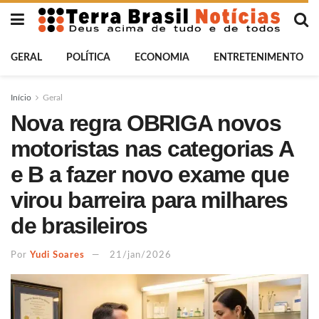
GERAL
POLÍTICA
ECONOMIA
ENTRETENIMENTO
Início
Geral
Nova regra OBRIGA novos
motoristas nas categorias A
e B a fazer novo exame que
virou barreira para milhares
de brasileiros
Por
Yudi Soares
21/jan/2026