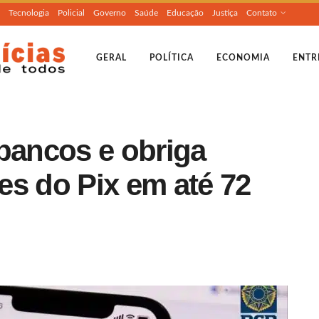
Tecnologia
Policial
Governo
Saúde
Educação
Justiça
Contato
GERAL
POLÍTICA
ECONOMIA
ENTR
 bancos e obriga
es do Pix em até 72