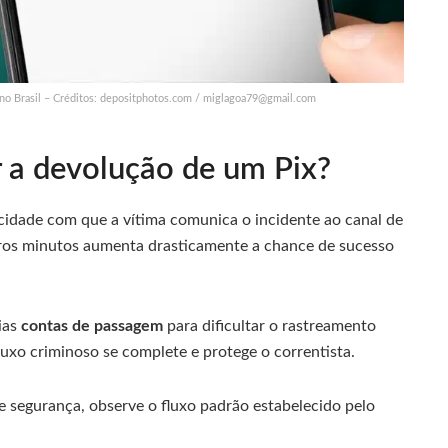
no Brasil – Créditos: depositphotos.com /
miglagoa79@gmail.com
r a devolução de um Pix?
cidade com que a vítima comunica o incidente ao canal de
eiros minutos aumenta drasticamente a chance de sucesso
ias
contas de passagem
para dificultar o rastreamento
luxo criminoso se complete e protege o correntista.
e segurança, observe o fluxo padrão estabelecido pelo