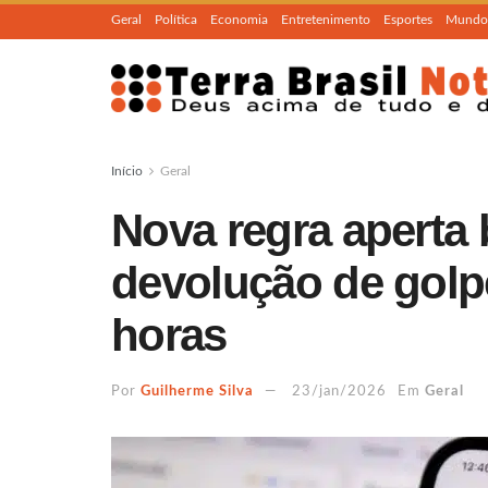
Geral
Política
Economia
Entretenimento
Esportes
Mundo
Início
Geral
Nova regra aperta
devolução de golp
horas
Por
Guilherme Silva
23/jan/2026
Em
Geral