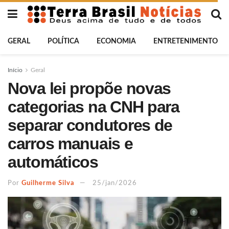
GERAL
POLÍTICA
ECONOMIA
ENTRETENIMENTO
Início
Geral
Nova lei propõe novas
categorias na CNH para
separar condutores de
carros manuais e
automáticos
Por
Guilherme Silva
25/jan/2026