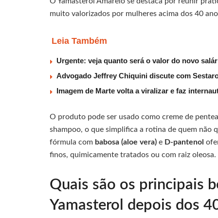
O Yamasterol Amarelo se destaca por reunir pratic
muito valorizados por mulheres acima dos 40 ano
Leia Também
Urgente: veja quanto será o valor do novo salá
Advogado Jeffrey Chiquini discute com Sestaro
Imagem de Marte volta a viralizar e faz interna
O produto pode ser usado como creme de pentear
shampoo, o que simplifica a rotina de quem não q
fórmula com
babosa (aloe vera)
e
D-pantenol
ofer
finos, quimicamente tratados ou com raiz oleosa.
Quais são os principais b
Yamasterol depois dos 4