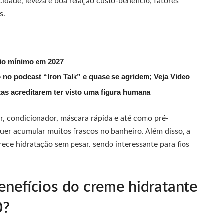
idade, leveza e boa relação custo-benefício, fatores
s.
rio mínimo em 2027
 no podcast “Iron Talk” e quase se agridem; Veja Vídeo
utas acreditarem ter visto uma figura humana
, condicionador, máscara rápida e até como pré-
uer acumular muitos frascos no banheiro. Além disso, a
ece hidratação sem pesar, sendo interessante para fios
enefícios do creme hidratante
0?