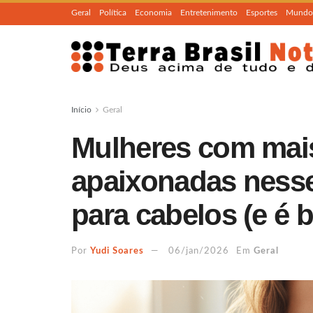
Geral
Política
Economia
Entretenimento
Esportes
Mundo
Início
Geral
Mulheres com mais
apaixonadas nesse
para cabelos (e é 
Por
Yudi Soares
06/jan/2026
Em
Geral