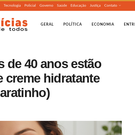
Tecnologia
Policial
Governo
Saúde
Educação
Justiça
Contato
GERAL
POLÍTICA
ECONOMIA
ENTR
 de 40 anos estão
 creme hidratante
baratinho)