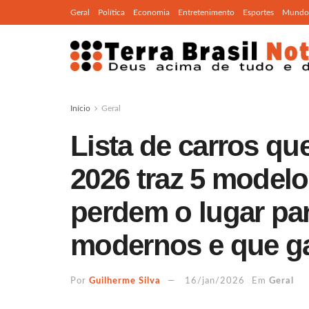
Geral
Política
Economia
Entretenimento
Esportes
Mundo
Início
Geral
Lista de carros qu
2026 traz 5 model
perdem o lugar pa
modernos e que 
Por
Guilherme Silva
16/jan/2026
Em
Geral