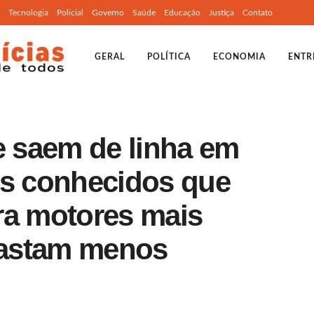
Tecnologia
Policial
Governo
Saúde
Educação
Justiça
Contato
GERAL
POLÍTICA
ECONOMIA
ENTR
e saem de linha em
os conhecidos que
ra motores mais
gastam menos