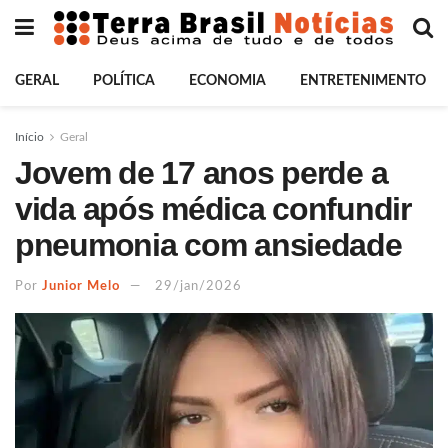
GERAL
POLÍTICA
ECONOMIA
ENTRETENIMENTO
Início
Geral
Jovem de 17 anos perde a
vida após médica confundir
pneumonia com ansiedade
Por
Junior Melo
29/jan/2026