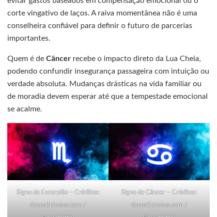
evitar gastos baseados em compensação emocional ou o
corte vingativo de laços. A raiva momentânea não é uma
conselheira confiável para definir o futuro de parcerias
importantes.
Quem é de
Câncer
recebe o impacto direto da Lua Cheia,
podendo confundir insegurança passageira com intuição ou
verdade absoluta. Mudanças drásticas na vida familiar ou
de moradia devem esperar até que a tempestade emocional
se acalme.
Signo de Escorpião – Créditos:
Signo de Câncer – Créditos:
depositphotos.com /
depositphotos.com /