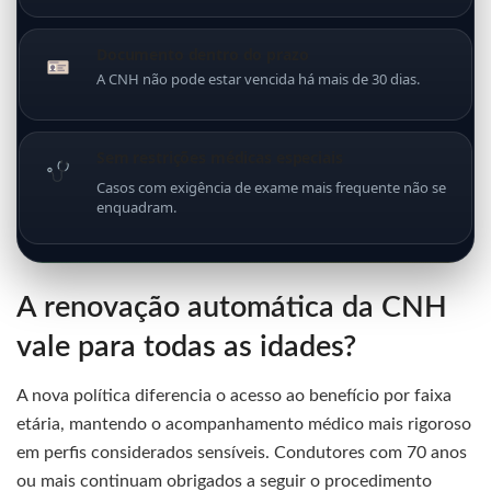
Documento dentro do prazo
A CNH não pode estar vencida há mais de 30 dias.
Sem restrições médicas especiais
Casos com exigência de exame mais frequente não se
enquadram.
A renovação automática da CNH
vale para todas as idades?
A nova política diferencia o acesso ao benefício por faixa
etária, mantendo o acompanhamento médico mais rigoroso
em perfis considerados sensíveis. Condutores com 70 anos
ou mais continuam obrigados a seguir o procedimento