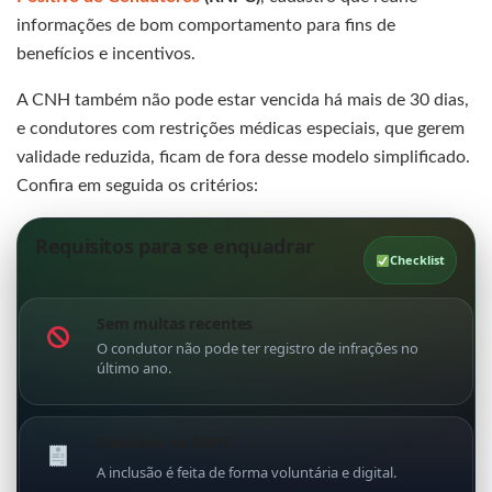
informações de bom comportamento para fins de
benefícios e incentivos.
A CNH também não pode estar vencida há mais de 30 dias,
e condutores com restrições médicas especiais, que gerem
validade reduzida, ficam de fora desse modelo simplificado.
Confira em seguida os critérios:
Requisitos para se enquadrar
Checklist
Sem multas recentes
O condutor não pode ter registro de infrações no
último ano.
Cadastro no RNPC
A inclusão é feita de forma voluntária e digital.