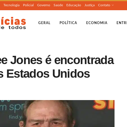
Tecnologia
Policial
Governo
Saúde
Educação
Justiça
Contato
GERAL
POLÍTICA
ECONOMIA
ENTR
e Jones é encontrada
s Estados Unidos