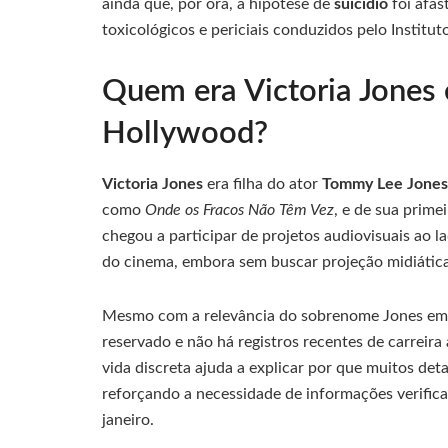
ainda que, por ora, a hipótese de
suicídio
foi afas
toxicológicos e periciais conduzidos pelo Institut
Quem era Victoria Jones 
Hollywood?
Victoria Jones
era filha do ator
Tommy Lee Jones
como
Onde os Fracos Não Têm Vez
, e de sua prime
chegou a participar de projetos audiovisuais ao l
do cinema, embora sem buscar projeção midiátic
Mesmo com a relevância do sobrenome Jones em H
reservado e não há registros recentes de carreira 
vida discreta ajuda a explicar por que muitos de
reforçando a necessidade de informações verific
janeiro.