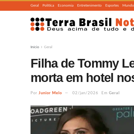
Geral
Política
Economia
Entretenimento
Esportes
Mundo
Início
Geral
Filha de Tommy Le
morta em hotel no
Por
Junior Melo
02/jan/2026
Em
Geral