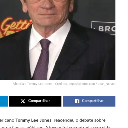
Victoria e Tommy Lee Jones - Créditos: depositphotos.com / Jean_Nelson
Compartilhar
Compartilhar
mericano
Tommy Lee Jones
, reacendeu o debate sobre
as de figuras públicas. A jovem foi encontrada sem vida