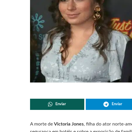
Enviar
Enviar
A morte de
Victoria Jones
, filha do ator norte-a
segurança em hotéis e sobre a exposição de famíli