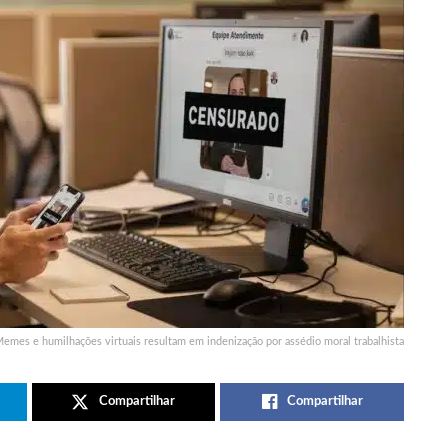
emes e humilhações virtuais resultam em indenização por assédio moral trabalhista
Compartilhar
Compartilhar