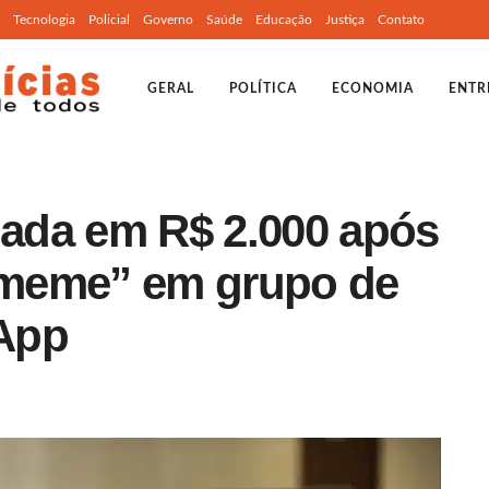
Tecnologia
Policial
Governo
Saúde
Educação
Justiça
Contato
GERAL
POLÍTICA
ECONOMIA
ENTR
ada em R$ 2.000 após
 “meme” em grupo de
App