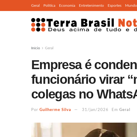
Geral
Política
Economia
Entretenimento
Esportes
Mundo
Início
Geral
Empresa é conden
funcionário virar
colegas no Whats
Por
Guilherme Silva
31/jan/2026
Em
Geral