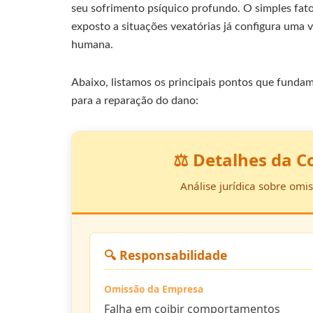
seu sofrimento psíquico profundo. O simples fat
exposto a situações vexatórias já configura uma v
humana.
Abaixo, listamos os principais pontos que fundam
para a reparação do dano:
⚖️ Detalhes da C
Análise jurídica sobre omi
🔍 Responsabilidade
Omissão da Empresa
Falha em coibir comportamentos