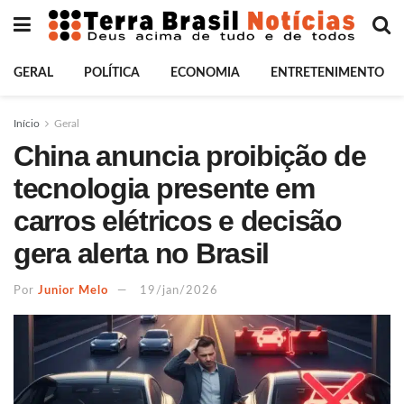
GERAL
POLÍTICA
ECONOMIA
ENTRETENIMENTO
Início
Geral
China anuncia proibição de
tecnologia presente em
carros elétricos e decisão
gera alerta no Brasil
Por
Junior Melo
19/jan/2026