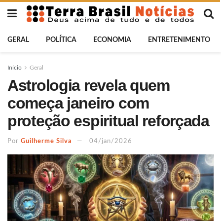
GERAL
POLÍTICA
ECONOMIA
ENTRETENIMENTO
Início
Geral
Astrologia revela quem
começa janeiro com
proteção espiritual reforçada
Por
Guilherme Silva
04/jan/2026